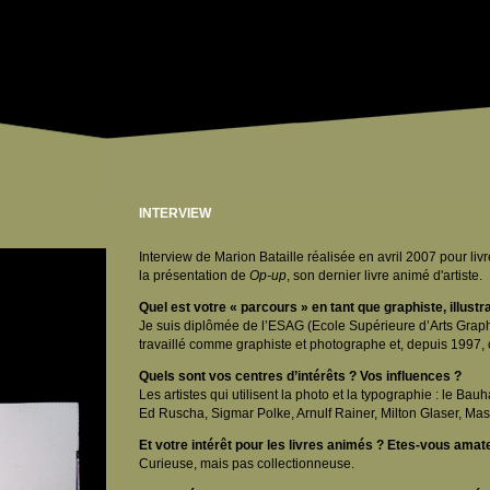
INTERVIEW
Interview de Marion Bataille réalisée en avril 2007 pour li
la présentation de
Op-up
, son dernier livre animé d'artiste.
Quel est votre « parcours » en tant que graphiste, illustr
Je suis diplômée de l’ESAG (Ecole Supérieure d’Arts Graphi
travaillé comme graphiste et photographe et, depuis 1997, c
Quels sont vos centres d’intérêts ? Vos influences ?
Les artistes qui utilisent la photo et la typographie : le Ba
Ed Ruscha, Sigmar Polke, Arnulf Rainer, Milton Glaser, M
Et votre intérêt pour les livres animés ? Etes-vous amate
Curieuse, mais pas collectionneuse.