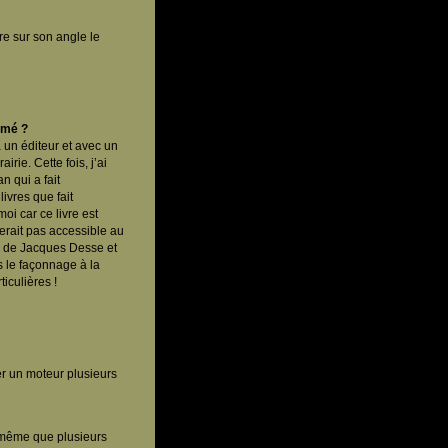
bre sur son angle le
imé ?
à un éditeur et avec un
rie. Cette fois, j’ai
n qui a fait
livres que fait
oi car ce livre est
 serait pas accessible au
e de Jacques Desse et
s le façonnage à la
iculières !
er un moteur plusieurs
 même que plusieurs