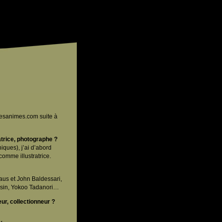
vresanimes.com suite à
atrice, photographe ?
ques), j’ai d’abord
omme illustratrice.
uhaus et John Baldessari,
assin, Yokoo Tadanori…
ur, collectionneur ?