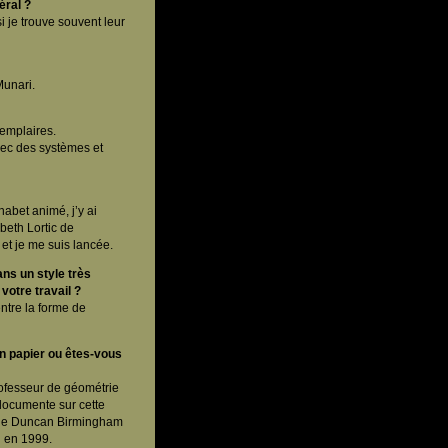
éral ?
 je trouve souvent leur
Munari.
xemplaires.
 avec des systèmes et
habet animé, j’y ai
abeth Lortic de
 et je me suis lancée.
ns un style très
 votre travail ?
ntre la forme de
n papier ou êtes-vous
rofesseur de géométrie
documente sur cette
s de Duncan Birmingham
n en 1999.