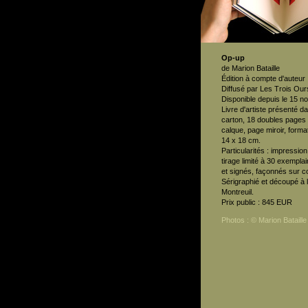
Op-up
de Marion Bataille
Édition à compte d'auteur
Diffusé par Les Trois Our
Disponible depuis le 15 
Livre d'artiste présenté d
carton, 18 doubles pages
calque, page miroir, format
14 x 18 cm.
Particularités : impression
tirage limité à 30 exempl
et signés, façonnés sur
Sérigraphié et découpé à l
Montreuil.
Prix public : 845 EUR
Photos :
© Marion Bataille