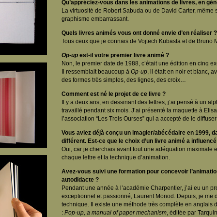
Qu’appréciez-vous dans les animations de livres, en gén
La virtuosité de Robert Sabuda ou de David Carter, même si
graphisme embarrassant.
Quels livres animés vous ont donné envie d’en réaliser ?
Tous ceux que je connais de Vojtech Kubasta et de Bruno 
Op-up
est-il votre premier livre animé ?
Non, le premier date de 1988, c’était une édition en cinq e
Il ressemblait beaucoup à
Op-up
, il était en noir et blanc,
des formes très simples, des lignes, des croix…
Comment est né le projet de ce livre ?
Il y a deux ans, en dessinant des lettres, j’ai pensé à un alp
travaillé pendant six mois. J’ai présenté la maquette à Elis
l’association “Les Trois Ourses” qui a accepté de le diffuser
Vous aviez déjà conçu un imagier/abécédaire en 1999, da
différent. Est-ce que le choix d’un livre animé a influencé
Oui, car je cherchais avant tout une adéquation maximale e
chaque lettre et la technique d’animation.
Avez-vous suivi une formation pour concevoir l’animatio
autodidacte ?
Pendant une année à l’académie Charpentier, j’ai eu un p
exceptionnel et passionné, Laurent Monod. Depuis, je me 
technique. Il existe une méthode très complète en anglai
:
Pop-up, a manual of paper mechanism
, éditée par Tarqui