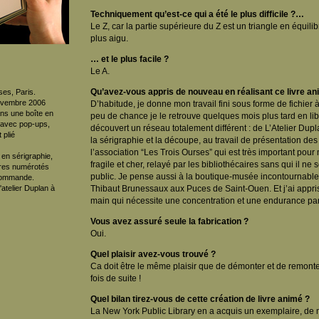
Techniquement qu’est-ce qui a été le plus difficile ?…
Le Z, car la partie supérieure du Z est un triangle en équili
plus aigu.
… et le plus facile ?
Le A.
Qu’avez-vous appris de nouveau en réalisant ce livre an
ses, Paris.
novembre 2006
D’habitude, je donne mon travail fini sous forme de fichier 
ans une boîte en
peu de chance je le retrouve quelques mois plus tard en librai
 avec pop-ups,
découvert un réseau totalement différent : de L’Atelier Dupla
 plié
la sérigraphie et la découpe, au travail de présentation des 
l’association “Les Trois Ourses” qui est très important pour m
 en sérigraphie,
fragile et cher, relayé par les bibliothécaires sans qui il ne
aires numérotés
public. Je pense aussi à la boutique-musée incontournabl
 commande.
'atelier Duplan à
Thibaut Brunessaux aux Puces de Saint-Ouen. Et j’ai appri
main qui nécessite une concentration et une endurance part
Vous avez assuré seule la fabrication ?
Oui.
Quel plaisir avez-vous trouvé ?
Ca doit être le même plaisir que de démonter et de remont
fois de suite !
Quel bilan tirez-vous de cette création de livre animé ?
La New York Public Library en a acquis un exemplaire, de