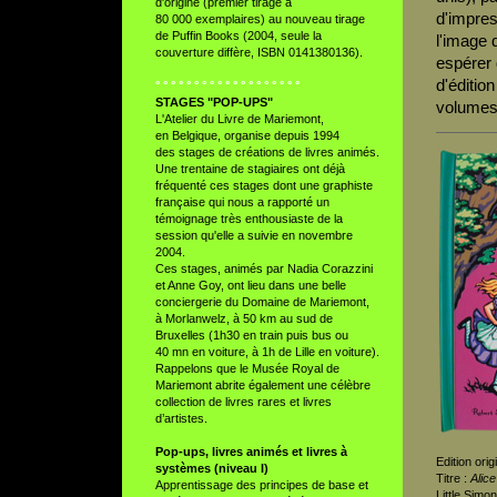
d'origine (premier tirage à
d'impres
80 000 exemplaires) au nouveau tirage
de Puffin Books (2004, seule la
l'image 
couverture diffère, ISBN 0141380136).
espérer 
d'éditio
° ° ° ° ° ° ° ° ° ° ° ° ° ° ° ° ° ° °
STAGES "POP-UPS"
volumes
L'Atelier du Livre de Mariemont,
en Belgique, organise depuis 1994
des stages de créations de livres animés.
Une trentaine de stagiaires ont déjà
fréquenté ces stages dont une graphiste
française qui nous a rapporté un
témoignage très enthousiaste de la
session qu'elle a suivie en novembre
2004.
Ces stages, animés par Nadia Corazzini
et Anne Goy, ont lieu dans une belle
conciergerie du Domaine de Mariemont,
à Morlanwelz, à 50 km au sud de
Bruxelles (1h30 en train puis bus ou
40 mn en voiture, à 1h de Lille en voiture).
Rappelons que le Musée Royal de
Mariemont abrite également une célèbre
collection de livres rares et livres
d’artistes.
Pop-ups, livres animés et livres à
Edition orig
systèmes (niveau I)
Titre :
Alice
Apprentissage des principes de base et
Little Simon