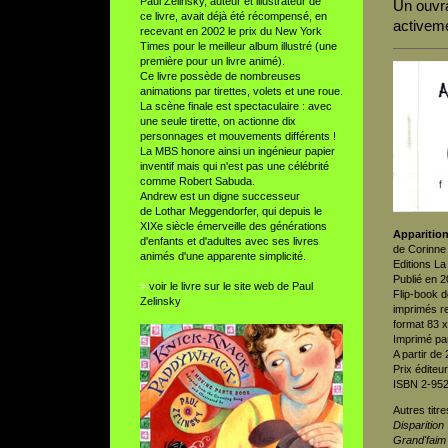
Paul Zelinsky, auteur et illustrateur de
Un ouvra
ce livre, avait déjà été récompensé, en
activeme
recevant en 2002 le prix du New York
Times pour le meilleur album illustré (une
première pour un livre animé).
Ce livre possède de nombreuses
animations par tirettes, volets et une roue.
La scène finale est spectaculaire : avec
une seule tirette, on actionne dix
personnages et mouvements différents !
La MBS honore ainsi un ingénieur papier
inventif mais qui n'est pas une célébrité
comme Robert Sabuda.
Andrew est un digne successeur
de Lothar Meggendorfer, qui depuis le
XIXe siècle émerveille des générations
Apparitio
d'enfants et d'adultes avec ses livres
de Corinne 
animés d'une apparente simplicité.
Editions La
Publié en 
>
voir le livre sur le site web de Paul
Flip-book de
Zelinsky
imprimés re
format 83 
Imprimé pa
A partir de 
Prix éditeu
ISBN 2-95
Autres titr
Disparition
Grand'faim