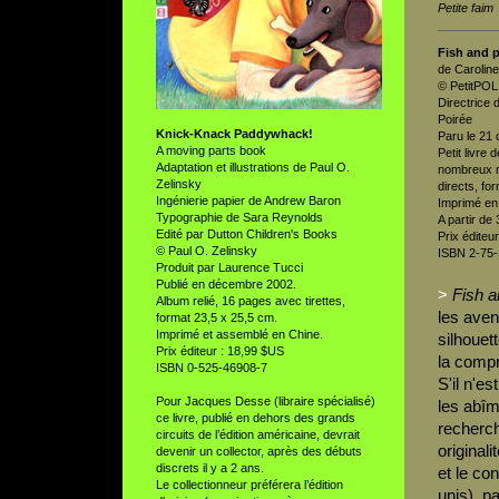
Petite faim
Fish and 
de Carolin
© PetitPOL
Directrice 
Poirée
Knick-Knack Paddywhack!
Paru le 21 
A moving parts book
Petit livre
Adaptation et illustrations de Paul O.
nombreux r
Zelinsky
directs, fo
Ingénierie papier de Andrew Baron
Imprimé en I
Typographie de Sara Reynolds
A partir de
Edité par Dutton Children's Books
Prix éditeu
© Paul O. Zelinsky
ISBN 2-75
Produit par Laurence Tucci
Publié en décembre 2002.
>
Fish 
Album relié, 16 pages avec tirettes,
les aven
format 23,5 x 25,5 cm.
Imprimé et assemblé en Chine.
silhouet
Prix éditeur : 18,99 $US
la compr
ISBN 0-525-46908-7
S'il n'e
Pour Jacques Desse (libraire spécialisé)
les abîme
ce livre, publié en dehors des grands
recherch
circuits de l’édition américaine, devrait
originali
devenir un collector, après des débuts
discrets il y a 2 ans.
et le co
Le collectionneur préférera l’édition
unis), p