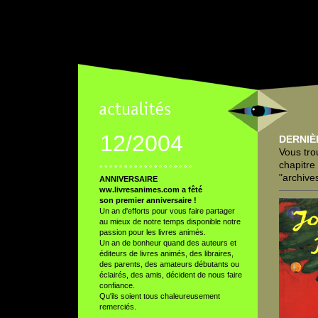
12/2004
DERNIÈ
Vous tro
chapitre
° ° ° ° ° ° ° ° ° ° ° ° ° ° ° ° ° ° °
"archive
ANNIVERSAIRE
ww.livresanimes.com a fêté
son premier anniversaire !
Un an d'efforts pour vous faire partager
au mieux de notre temps disponible notre
passion pour les livres animés.
Un an de bonheur quand des auteurs et
éditeurs de livres animés, des libraires,
des parents, des amateurs débutants ou
éclairés, des amis, décident de nous faire
confiance.
Qu'ils soient tous chaleureusement
remerciés.