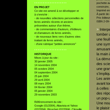
pochette a
° ° ° ° ° ° ° ° ° ° ° ° ° ° ° ° ° ° °
construire,
EN PROJET
Imprimé en 
Ce site est amené à se développer et
À partir de
à s’enrichir :
Prix éditeu
- de nouvelles sélections personnelles de
ISBN 2-09-
livres animés récents et anciens
présentées autour d'un thème,
>
Interpe
- de commentaires d’auteurs, d’éditeurs
et d’amateurs de livres animés,
tomber u
- de nouveaux liens vers d’autres sites
une feui
traitant de livres animés,
une symp
- d'une rubrique "petites annonces"
amusante
° ° ° ° ° ° ° ° ° ° ° ° ° ° ° ° ° ° °
la main 
HISTORIQUE
Mises à jour du site :
La démar
30 janvier 2005
des scie
14 novembre 2004
une gran
05 octobre 2004
04 septembre 2004
s’impliq
25 juin 2004
Les anim
29 avril 2004
avant to
08 mars 2004
04 février 2004
à celles
05 janvier 2004
des répo
29 novembre 2003
un pop-u
Référencement du site :
Une nouv
Google (01/2004), Altavista et Yahoo
le plaisi
(02/2004), Ricochet (02/2004), Citrouille