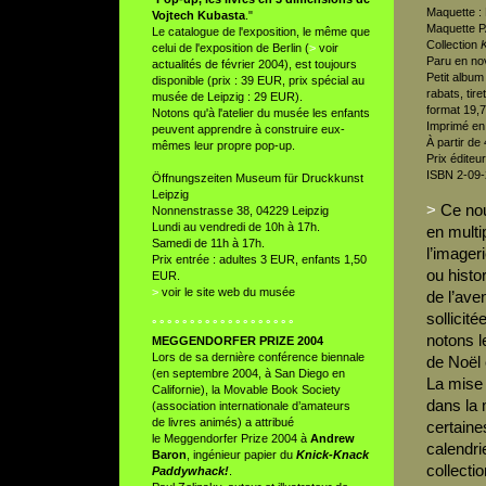
Maquette :
Vojtech Kubasta
."
Maquette P
Le catalogue de l'exposition, le même que
Collection
K
celui de l'exposition de Berlin (
>
voir
Paru en no
actualités de février 2004
), est toujours
Petit album
disponible (prix : 39 EUR, prix spécial au
rabats, tir
musée de Leipzig : 29 EUR).
format 19,7
Notons qu'à l'atelier du musée les enfants
Imprimé en 
peuvent apprendre à construire eux-
À partir de
mêmes leur propre pop-up.
Prix éditeu
ISBN 2-09
Öffnungszeiten Museum für Druckkunst
Leipzig
>
Ce nouv
Nonnenstrasse 38, 04229 Leipzig
Lundi au vendredi de 10h à 17h.
en multi
Samedi de 11h à 17h.
l’imager
Prix entrée : adultes 3 EUR, enfants 1,50
ou histo
EUR.
>
voir le site web du musée
de l’ave
sollicit
° ° ° ° ° ° ° ° ° ° ° ° ° ° ° ° ° ° °
notons l
MEGGENDORFER PRIZE 2004
Lors de sa dernière conférence biennale
de Noël 
(en septembre 2004, à San Diego en
La mise e
Californie), la Movable Book Society
dans la 
(association internationale d’amateurs
de livres animés) a attribué
certaine
le Meggendorfer Prize 2004 à
Andrew
calendrie
Baron
, ingénieur papier du
Knick-Knack
collectio
Paddywhack!
.