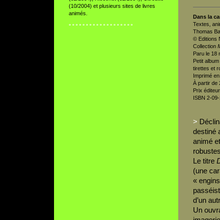
(10/2004) et plusieurs sites de livres
animés.
Dans la c
Textes, ani
° ° ° ° ° ° ° ° ° ° ° ° ° ° ° ° ° ° °
Thomas B
© Editions
Collection
M
Paru le 18
Petit album
tirettes et
Imprimé en 
À partir de
Prix éditeu
ISBN 2-09
>
Déclina
destiné 
animé e
robustes 
Le titre
(une car
« engins
passéist
d’un aut
Un ouvra
imagerie