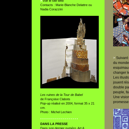
>
voir le site web
Contacts :
Marie-Blanche Delattre
ou
Nadia Corazzini
>
Suivant 
du monde 
esquimau 
changer le
Les illust
jouent rés
double pa
peuple, f
Les ruines de la Tour de Babel
Une vision
de Françoise Clabots
promesse 
Pop-up réalisé en 2004, format 35 x 21
cm.
Photo : Michel Lechien
° ° ° ° ° ° ° ° ° ° ° ° ° ° ° ° ° ° °
DANS LA PRESSE
Dans son dernier numéro, Art &