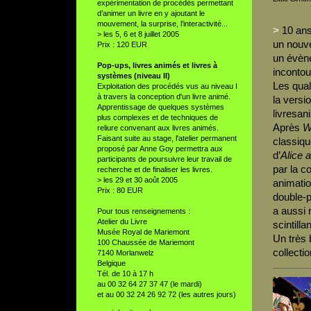
expérimentation de procédés permettant
d’animer un livre en y ajoutant le
mouvement, la surprise, l’interactivité...
>
10 ans
> les 5, 6 et 8 juillet 2005
un nouve
Prix : 120 EUR
un évène
Pop-ups, livres animés et livres à
incontou
systèmes (niveau II)
Les qual
Exploitation des procédés vus au niveau I
à travers la conception d'un livre animé.
la versi
Apprentissage de quelques systèmes
livresa
plus complexes et de techniques de
Après
W
reliure convenant aux livres animés.
Faisant suite au stage, l'atelier permanent
classiqu
proposé par Anne Goy permettra aux
d’
Alice 
participants de poursuivre leur travail de
par la c
recherche et de finaliser les livres.
> les 29 et 30 août 2005
animatio
Prix : 80 EUR
double-
a aussi 
Pour tous renseignements :
Atelier du Livre
scintillan
Musée Royal de Mariemont
Un très
100 Chaussée de Mariemont
collectio
7140 Morlanwelz
Belgique
Tél. de 10 à 17 h
au 00 32 64 27 37 47 (le mardi)
et au 00 32 24 26 92 72 (les autres jours)