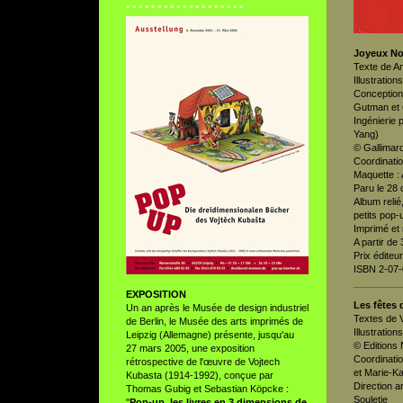
° ° ° ° ° ° ° ° ° ° ° ° ° ° ° ° ° ° °
Joyeux No
Texte de 
Illustratio
Conception
Gutman et 
Ingénierie 
Yang)
© Gallimar
Coordinatio
Maquette :
Paru le 28 
Album relié
petits pop-
Imprimé et 
A partir de 
Prix éditeu
ISBN 2-07
EXPOSITION
Les fêtes 
Un an après le Musée de design industriel
Textes de 
de Berlin, le Musée des arts imprimés de
Illustratio
Leipzig (Allemagne) présente, jusqu'au
© Editions
27 mars 2005, une exposition
Coordinatio
rétrospective de l'œuvre de Vojtech
et Marie-K
Kubasta (1914-1992), conçue par
Direction a
Thomas Gubig et Sebastian Köpcke :
Souletie
"
Pop-up, les livres en 3 dimensions de