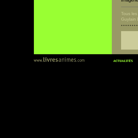
Tous les
Guylain
° ° ° ° ° ° ° °