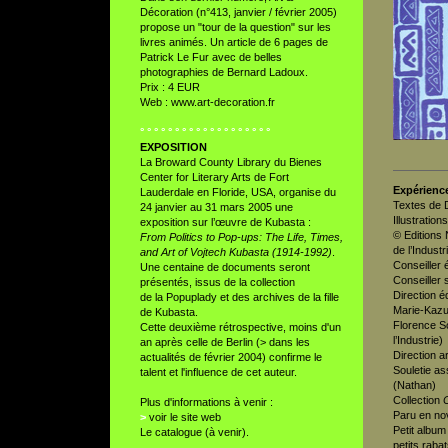
Décoration (n°413, janvier / février 2005)
propose un "tour de la question" sur les
livres animés. Un article de 6 pages de
Patrick Le Fur avec de belles
photographies de Bernard Ladoux.
Prix : 4 EUR
Web :
www.art-decoration.fr
° ° ° ° ° ° ° ° ° ° ° ° ° ° ° ° ° ° °
EXPOSITION
La Broward County Library du Bienes
Center for Literary Arts de Fort
Expérienc
Lauderdale en Floride, USA, organise du
Textes de 
24 janvier au 31 mars 2005 une
Illustrati
exposition sur l’œuvre de Kubasta :
© Editions 
From Politics to Pop-ups: The Life, Times,
de l’Industr
and Art of Vojtech Kubasta (1914-1992)
.
Conseiller 
Une centaine de documents seront
Conseiller 
présentés, issus de la collection
Direction éd
de la Popuplady et des archives de la fille
Marie-Kazu
de Kubasta.
Florence So
Cette deuxième rétrospective, moins d'un
l’Industrie)
an après celle de Berlin (> dans les
Direction a
actualités de février 2004) confirme le
Souletie as
talent et l'influence de cet auteur.
(Nathan)
Collection
Plus d'informations à venir :
Paru en no
>
voir le site web
Petit album
Le catalogue (à venir).
petits raba