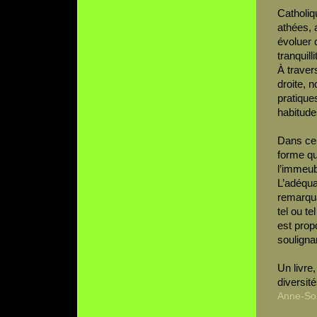
Catholiq
athées, 
évoluer 
tranquilli
À traver
droite, 
pratiques
habitude
Dans ce 
forme qu
l’immeub
L’adéqua
remarquab
tel ou te
est prop
souligna
Un livre
diversité
Anne-So