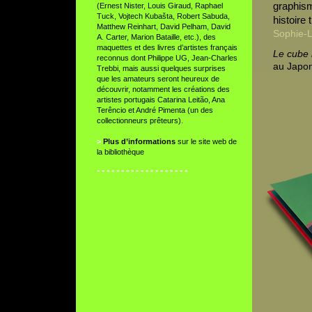
graphism
(Ernest Nister, Louis Giraud, Raphael
Tuck, Vojtech Kubašta, Robert Sabuda,
histoire
Matthew Reinhart, David Pelham, David
Sophie-
A. Carter, Marion Bataille, etc.), des
maquettes et des livres d’artistes français
Le cube
reconnus dont Philippe UG, Jean-Charles
au Japon
Trebbi, mais aussi quelques surprises
que les amateurs seront heureux de
découvrir, notamment les créations des
artistes portugais Catarina Leitão, Ana
Terêncio et André Pimenta (un des
collectionneurs prêteurs).
>
Plus d’informations
sur le site web de
la bibliothèque
° ° ° ° ° ° ° ° ° ° ° ° ° ° ° ° ° ° °