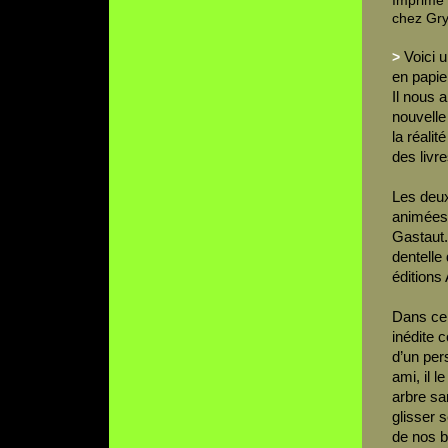
Imprimé 
chez Gry
Voici 
>
en papier
Il nous a
nouvelle
la réali
des livr
Les deux
animées
Gastaut. 
dentelle
éditions
Dans ce 
inédite c
d’un per
ami, il 
arbre san
glisser 
de nos b