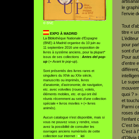
artisanal
le graph
l’envie d
©
BNE
Tout d’a
titre « u
EXPO À MADRID
L’éditeu
La Bibliothèque Nationale d’Espagne
(BNE) à Madrid organise du 10 juin au
pour par
11 septembre 2016 une exposition de
sont d’u
livres à système anciens, pour la plupart*
Pour aut
issus de ses collections :
Antes del pop-
up
(
= Avant le pop-up
).
d’entre 
différent
Sont présentés des livres rares et
intellige
singuliers du XIVe au XXe siècle,
manuscrits ou imprimés, livres
Le super
d’anatomie, d’astronomie, de navigation,
mouvemen
etc. avec volvelles (roues), volets,
quoi ? »
éléments mobiles, etc. et qui ont été
réunis récemment au sein d’une collection
et touch
spéciale « livros moviles » (= livres
Parmi ce
animés).
roses da
Aucun catalogue n’est disponible, mais si
l’enfant 
vous ne pouvez vous y rendre, vous
C’est be
avez la possibilité de consulter les
C’est à l
ouvrages anciens numérisés de cette
collection sur internet :
>
ici
d’Olivia 