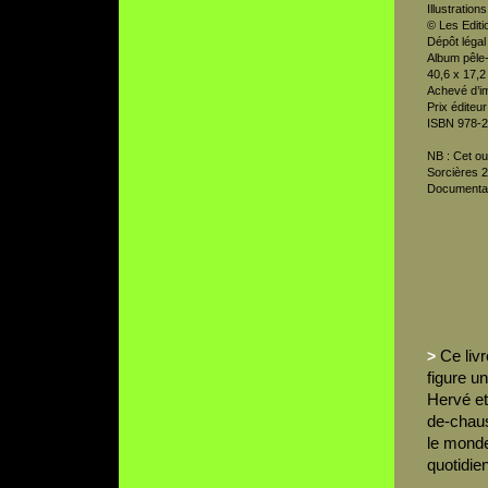
Illustratio
© Les Editi
Dépôt légal
Album pêle-
40,6 x 17,2
Achevé d’imp
Prix éditeur
ISBN 978-2
NB : Cet ou
Sorcières 2
Documentai
Ce livr
>
figure u
Hervé et 
de-chaus
le monde
quotidie