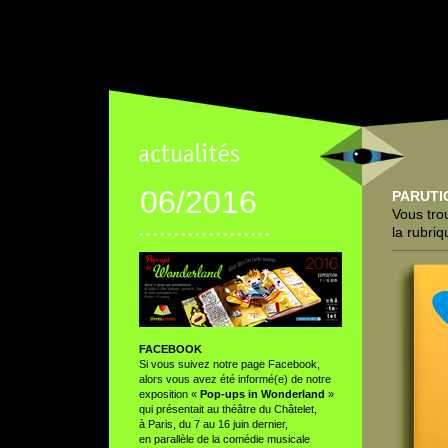
06/2016
PARUTI
Vous tro
la rubri
° ° ° ° ° ° ° ° ° ° ° ° ° ° ° ° ° ° °
FACEBOOK
Si vous suivez notre page Facebook,
alors vous avez été informé(e) de notre
exposition «
Pop-ups in Wonderland
»
qui présentait au théâtre du Châtelet,
à Paris, du 7 au 16 juin dernier,
en parallèle de la comédie musicale