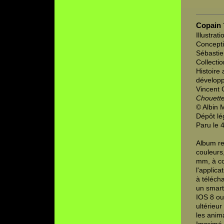
Copain 
Illustrat
Concepti
Sébastie
Collectio
Histoire 
développ
Vincent 
Chouett
© Albin 
Dépôt lé
Paru le 
Album re
couleurs
mm, à co
l'applica
à télécha
un smart
IOS 8 ou
ultérieur
les anim