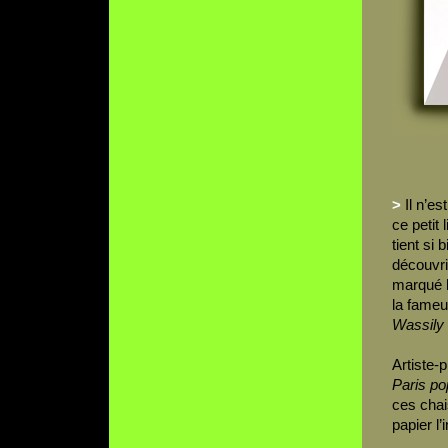
>
Il n’es
ce petit
tient si
découvri
marqué l
la fame
Wassily
Artiste-p
Paris po
ces chai
papier l’