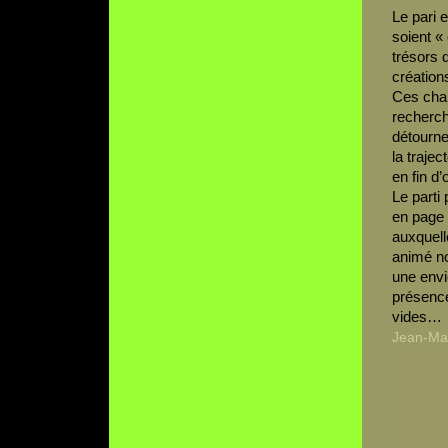
Le pari 
soient « 
trésors d
création
Ces chai
recherch
détourner
la trajec
en fin d
Le parti 
en page 
auxquell
animé no
une envi
présence
vides…
Jean-Mar