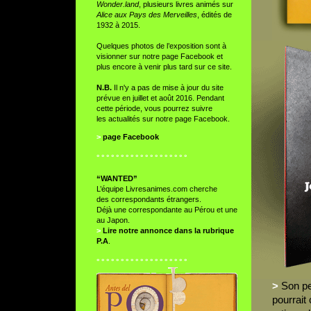
Wonder.land
, plusieurs livres animés sur
Alice aux Pays des Merveilles
, édités de
1932 à 2015.
Quelques photos de l’exposition sont à
visionner sur notre page Facebook et
plus encore à venir plus tard sur ce site.
N.B.
Il n'y a pas de mise à jour du site
prévue en juillet et août 2016. Pendant
cette période, vous pourrez suivre
les actualités sur notre page Facebook.
>
page Facebook
° ° ° ° ° ° ° ° ° ° ° ° ° ° ° ° ° ° °
“WANTED”
L’équipe Livresanimes.com cherche
des correspondants étrangers.
Déjà une correspondante au Pérou et une
au Japon.
>
Lire notre annonce dans la rubrique
P.A
.
° ° ° ° ° ° ° ° ° ° ° ° ° ° ° ° ° ° °
>
Son pe
pourrait