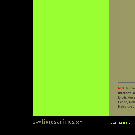
N.B.
Toute
interdite 
Droits Rés
Lecoq, Dani
Relecture :