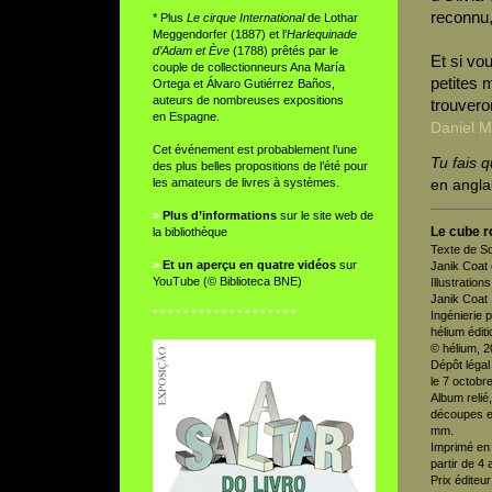
reconnu,
* Plus
Le cirque International
de Lothar
Meggendorfer (1887) et l’
Harlequinade
d’Adam et Ève
(1788) prêtés par le
Et si vo
couple de collectionneurs Ana María
petites 
Ortega et Álvaro Gutiérrez Baños,
auteurs de nombreuses expositions
trouveron
en Espagne.
Daniel M
Cet événement est probablement l’une
Tu fais q
des plus belles propositions de l’été pour
les amateurs de livres à systèmes.
en angl
>
Plus d’informations
sur le site web de
Le cube r
la bibliothèque
Texte de So
>
Et un aperçu en quatre vidéos
sur
Janik Coat 
YouTube (© Biblioteca BNE)
Illustratio
Janik Coat
° ° ° ° ° ° ° ° ° ° ° ° ° ° ° ° ° ° °
Ingénierie 
hélium édit
© hélium, 
Dépôt léga
le 7 octobr
Album relié
découpes e
mm.
Imprimé en
partir de 4 
Prix éditeur