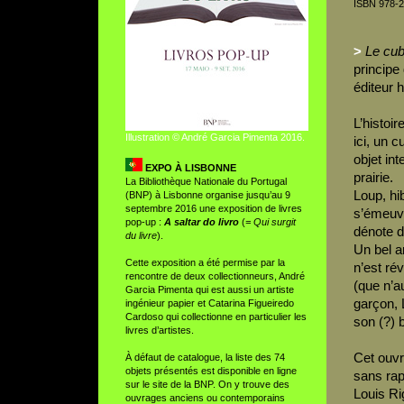
ISBN 978-2
>
Le cub
principe
éditeur 
L’histoi
Illustration © André Garcia Pimenta 2016.
ici, un c
objet int
EXPO À LISBONNE
prairie.
La Bibliothèque Nationale du Portugal
Loup, hi
(BNP) à Lisbonne organise jusqu’au 9
septembre 2016 une exposition de livres
s’émeuve
pop-up :
A saltar do livro
(
= Qui surgit
dénote d
du livre
).
Un bel ar
Cette exposition a été permise par la
n’est ré
rencontre de deux collectionneurs, André
(que n’a
Garcia Pimenta qui est aussi un artiste
garçon, 
ingénieur papier et Catarina Figueiredo
Cardoso qui collectionne en particulier les
son (?) 
livres d’artistes.
Cet ouvr
À défaut de catalogue, la liste des 74
objets présentés est disponible en ligne
sans rap
sur le site de la BNP. On y trouve des
Louis Ri
ouvrages anciens ou contemporains