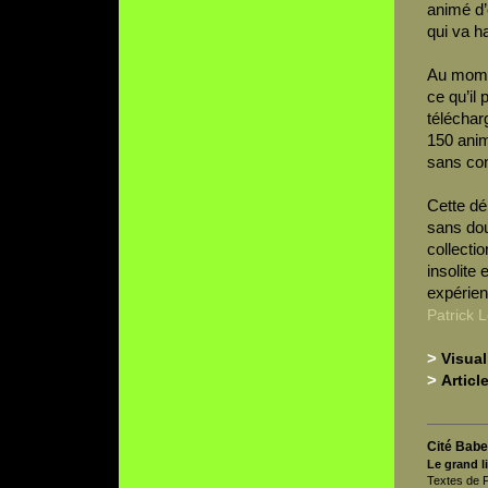
animé d’
qui va ha
Au momen
ce qu’il 
téléchar
150 anima
sans con
Cette dé
sans dou
collecti
insolite
expérien
Patrick 
>
Visual
>
Articl
Cité Babe
Le grand li
Textes de 