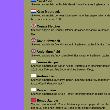
PaperPaul
Site web en anglais de Paul de Graaf (nom d'artiste), ingénieur pap
Kees Moerbeek
Site web en anglais de Kees Moerbeek, ingénieur papier néerland
livres animés depuis 1985.
Corina Fletcher
Site web anglais de Corina Fletcher, designer et ingénieure papier 
up.
David Hawcock
Site web anglais de David Hawcock, ingénieur papier à la tête d’un s
Andy Mansfield
Site web anglais de Andy Mansfield, illustrateur et ingénieur papier 
Simon Arizpe
Site web américain de Simon Arizpe, illustrateur et ingénieur papi
2018 pour
Zahhak: The Legend of the Serpent King
).
Andrew Baron
Site web américain d’Andrew Baron, ingénieur papier (Meggendorf
Knick-Knack Paddywhack!
).
Bruce Foster
Site web américain de Bruce Foster, ingénieur papier de plus de 65
Renee Jablow
Site web américain de Renee Jablow, ingénieure papier de nombreu
passé 30 ans chez Intervisual Book avant d’être indépendante.