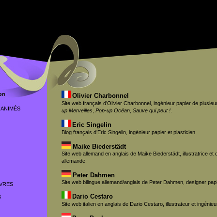
Olivier Charbonnel
Site web français d’Olivier Charbonnel, ingénieur papier de plusie
 ANIMÉS
up Merveilles
,
Pop-up Océan
,
Sauve qui peut !
.
Eric Singelin
Blog français d’Eric Singelin, ingénieur papier et plasticien.
Maike Biederstädt
Site web allemand en anglais de Maike Biederstädt, illustratrice et
allemande.
Peter Dahmen
Site web bilingue allemand/anglais de Peter Dahmen, designer pap
IVRES
Dario Cestaro
S
Site web italien en anglais de Dario Cestaro, illustrateur et ingénieu