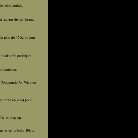
ier néerlandais.
ais auteur de nombreux
de plus de 40 livres pop-
tudio très prolifique.
britannique.
er (Meggendorfer Prize en
er Prize en 2004 pour
 livres pop-up.
x livres animés. Elle a