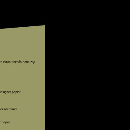
urs livres animés dont
Pop-
 designer papier
ier allemand.
r papier.