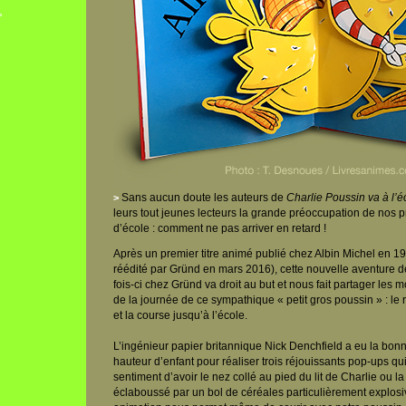
°
Sans aucun doute les auteurs de
Charlie Poussin va à l’é
>
leurs tout jeunes lecteurs la grande préoccupation de nos
d’école : comment ne pas arriver en retard !
Après un premier titre animé publié chez Albin Michel en 19
réédité par Gründ en mars 2016), cette nouvelle aventure de
fois-ci chez Gründ va droit au but et nous fait partager les
de la journée de ce sympathique « petit gros poussin » : le r
et la course jusqu’à l’école.
L’ingénieur papier britannique Nick Denchfield a eu la bon
hauteur d’enfant pour réaliser trois réjouissants pop-ups qu
sentiment d’avoir le nez collé au pied du lit de Charlie ou la
éclaboussé par un bol de céréales particulièrement explosi