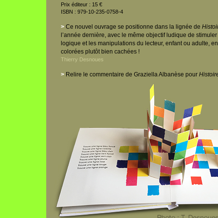
Prix éditeur : 15 €
ISBN : 979-10-235-0758-4
>
Ce nouvel ouvrage se positionne dans la lignée de
Histoi
l’année dernière, avec le même objectif ludique de stimuler 
logique et les manipulations du lecteur, enfant ou adulte, e
colorées plutôt bien cachées !
Thierry Desnoues
>
Relire le commentaire de Graziella Albanèse pour
Histoir