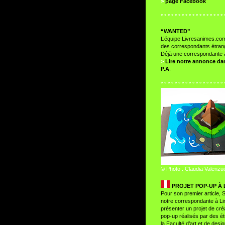
>
page Facebook
° ° ° ° ° ° ° ° ° ° ° ° ° ° ° ° ° ° 
“WANTED”
L’équipe Livresanimes.co
des correspondants étran
Déjà une correspondante 
>
Lire notre annonce dan
P.A
.
° ° ° ° ° ° ° ° ° ° ° ° ° ° ° ° ° ° 
© Photo : Claudia Valenzu
PROJET POP-UP À 
Pour son premier article, 
notre correspondante à Li
présenter un projet de créa
pop-up réalisés par des ét
la Faculté d’art et de desi