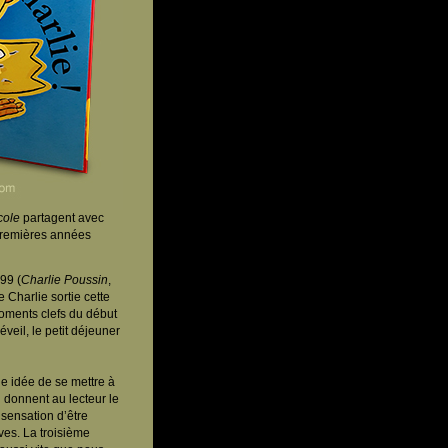
cole
partagent avec
 premières années
99 (
Charlie Poussin
,
 Charlie sortie cette
 moments clefs du début
éveil, le petit déjeuner
ne idée de se mettre à
i donnent au lecteur le
 sensation d’être
ves. La troisième