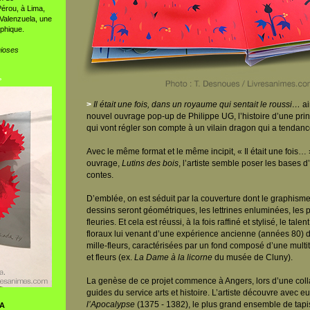
Pérou, à Lima,
 Valenzuela, une
aphique.
ioses
°
>
Il était une fois, dans un royaume qui sentait le roussi…
ai
nouvel ouvrage pop-up de Philippe UG, l’histoire d’une pri
qui vont régler son compte à un vilain dragon qui a tendanc
Avec le même format et le même incipit, « Il était une fois…
ouvrage,
Lutins des bois
, l’artiste semble poser les bases d
contes.
D’emblée, on est séduit par la couverture dont le graphisme
dessins seront géométriques, les lettrines enluminées, les 
fleuries. Et cela est réussi, à la fois raffiné et stylisé, le tal
floraux lui venant d’une expérience ancienne (années 80) d
mille-fleurs, caractérisées par un fond composé d’une multi
et fleurs (ex.
La Dame à la licorne
du musée de Cluny).
La genèse de ce projet commence à Angers, lors d’une coll
guides du service arts et histoire. L’artiste découvre avec e
l’Apocalypse
(1375 - 1382), le plus grand ensemble de tap
OA