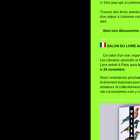
(= Des pop-ups à Lisbonn
Trouver des livres animés
d’un séjour à Lisbonne cet
aisé.
>
Voici nos découvertes
° ° ° ° ° ° ° ° ° ° ° ° ° ° ° ° ° ° 
SALON DU LIVRE A
>
Ce salon d’un soir, organ
Les Libraires associés et 
Livre animé à Paris aura l
le
24 novembre
.
Nous reviendrons prochai
événement important pour 
amateurs et collectionneur
site Livresanimes.com y s
° ° ° ° ° ° ° ° ° ° ° ° ° ° ° ° ° ° 