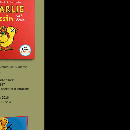
 en mars 2016, même
:
rlie Chick
1997
papier et illustrations :
s 2016
-1272-3