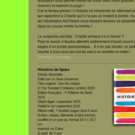
animation nous permet même de courir avec notre poussin 
ouvrons et replions la page !
Car le temps presse ! L’histoire va crescendo en alternant po
qui rappellent à Charlie qu’il n’a pas un instant à perdre. 
de l’illustrateur Ant Parker nous laissent deviner sa sympat
dans sa course contre la montre !
Le suspense est total : Charlie arrivera-t-il à l'heure ?
Pour le savoir, il faudra attendre patiemment d’avoir ouvert 
pages d’un poster panoramique... À n’en pas douter, ce petit
sourire à tous ceux qui ont du mal à se réveiller le matin !
Jean-Marc Desrosiers
Histoires de lignes
d’Andy Mansfield
Edité par Le Seuil Jeunesse
Titre original :
See the stripes
© The Templar Company Limited, 2016
Édition française : © Editions du Seuil,
2016
Dépôt légal : septembre 2016
Publié le 1er septembre 2016
Album relié, 7 doubles pages dont 6 avec
tirettes, rabats, éléments à faire tourner,
soufflet et un pop-up, format 19,7 x 19,7
cm.
Imprimé en Chine
À partir de 3 ans