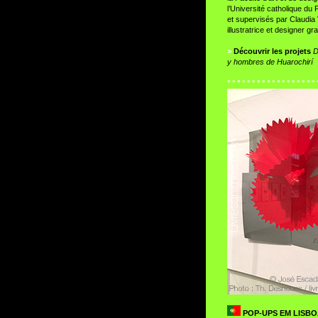
l’Université catholique du 
et supervisés par Claudia
illustratrice et designer gr
>
Découvrir les projets
D
y hombres de Huarochirí
° ° ° ° ° ° ° ° ° ° ° ° ° ° ° ° ° ° 
POP-UPS EM LISB