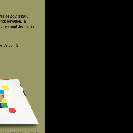
res de points
paru
l’observation, la
n cherchant des lignes
es de points
.