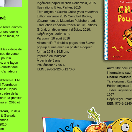
Ingénierie papier © Nick Denchfield, 2015
Illustrations © Ant Parker, 2015
Titre original :
Charlie Chick goes to school
Édition originale 2015 Campbell Books,
IMÉ
département de Macmilan Publishers Ltd.
Traduction et édition française : © Éditions
de livres animés
Gründ, un département d’Éditis, 2016.
prises que le
Dépôt légal : août 2016
vre en main, en
Parution : 18 août 2016
Album relié, 7 doubles pages dont 3 avec
pop-up et une avec un poster à déplier,
nt les vidéos de
format 19,5 x 19,5 cm.
rces de vente,
Imprimé en Malaysie
s pour la
À partir de 3 ans
c, une façon
Prix éditeur : 7,95 €
 qualité face
Autre titre paru
ISBN : 978-2-3240-1273-0
s d’amateurs.
informations sauf 
Charlie Poussin
ifférente. Elle
Titre original :
Cha
el Tourghoun
Édition originale 
halie Depas
Textes, ingénierie 
e cadre de la
1997
 l’IIM (Institut
Dépôt légal : mar
dia) en 2010 et
ISBN 978-2-3240
iseau
, un déjà
u & Gervais,
randes
2010.
son.