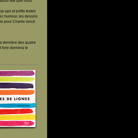
aussi vite que nous
p-ups et petits textes
Avec humour, les dessins
hie pour Charlie lancé
la dernière des quatre
 livre donnera le