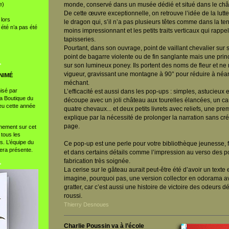
e)
monde, conservé dans un musée dédié et situé dans le châ
De cette œuvre exceptionnelle, on retrouve l’idée de la lutte
 lors
le dragon qui, s’il n’a pas plusieurs têtes comme dans la ten
 été n’a pas été
moins impressionnant et les petits traits verticaux qui rappel
tapisseries.
Pourtant, dans son ouvrage, point de vaillant chevalier sur s
point de bagarre violente ou de fin sanglante mais une princ
sur son lumineux poney. Ils portent des noms de fleur et n
°
vigueur, gravissant une montagne à 90° pour réduire à néan
NIMÉ
méchant.
isé par
L’efficacité est aussi dans les pop-ups : simples, astucieux 
la Boutique du
découpe avec un joli château aux tourelles élancées, un car
ieu cette année
quatre chevaux... et deux petits livrets avec reliefs, une pre
explique par la nécessité de prolonger la narration sans cr
page.
nement sur cet
tous les
s. L’équipe du
Ce pop-up est une perle pour votre bibliothèque jeunesse, f
era présente.
et dans certains détails comme l’impression au verso des 
fabrication très soignée.
°
La cerise sur le gâteau aurait peut-être été d’avoir un texte 
imagine, pourquoi pas, une version collector en odorama av
gratter, car c’est aussi une histoire de victoire des odeurs d
roussi.
Thierry Desnoues
Charlie Poussin va à l’école