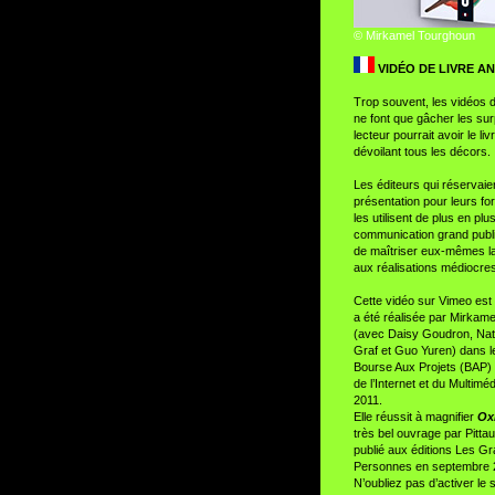
© Mirkamel Tourghoun
VIDÉO DE LIVRE AN
Trop souvent, les vidéos 
ne font que gâcher les sur
lecteur pourrait avoir le li
dévoilant tous les décors.
Les éditeurs qui réservaie
présentation pour leurs fo
les utilisent de plus en plu
communication grand publi
de maîtriser eux-mêmes la
aux réalisations médiocre
Cette vidéo sur Vimeo est d
a été réalisée par Mirkam
(avec Daisy Goudron, Nat
Graf et Guo Yuren) dans l
Bourse Aux Projets (BAP) de
de l’Internet et du Multimé
2011.
Elle réussit à magnifier
Ox
très bel ouvrage par Pitta
publié aux éditions Les G
Personnes en septembre 
N’oubliez pas d’activer le 