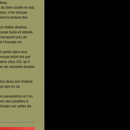
teau.
 du bien contre le mal,
ture, n’en est pas
lent la texture des
on fidèle destrier,
esse belle et rebelle
e manquent pas de
t l’énergie du
et variés dans leur
rosse brûlé tiré par
mière chez UG, qu’il
éer de nouvelle double
ine dans son histoire
pop-ups ou sa
en alexandrins et l’on
ec des pastilles à
élicates sur celles de