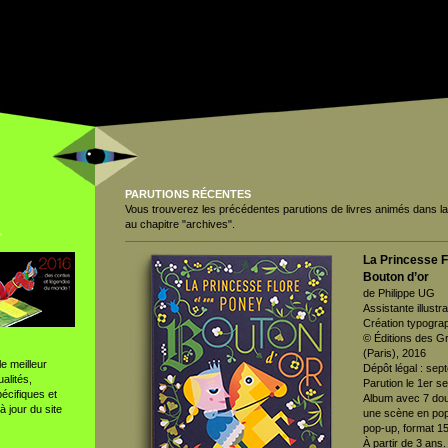
PARUTIONS
RÉCENTES
Vous trouverez les précédentes parutions de livres animés dans 
au chapitre "archives".
°
La Princesse F
Bouton d’or
de Philippe UG
Assistante illustr
Création typogra
© Éditions des 
(Paris), 2016
e meilleur
Dépôt légal : se
alités,
Parution le 1er 
écifiques et
Album avec 7 dou
à jour du site
une scène en pop
pop-up, format 1
À partir de 3 ans.