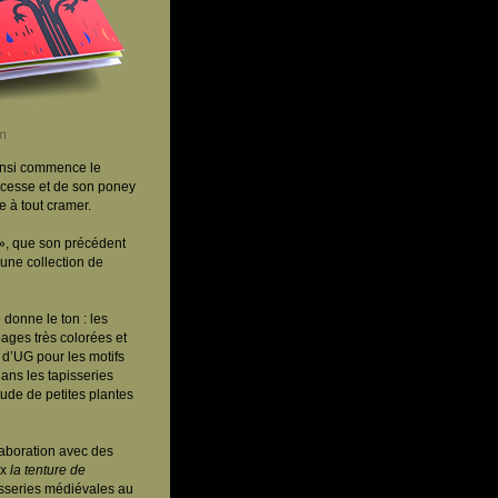
nsi commence le
ncesse et de son poney
e à tout cramer.
 », que son précédent
’une collection de
 donne le ton : les
pages très colorées et
ent d’UG pour les motifs
ans les tapisseries
tude de petites plantes
aboration avec des
ux
la tenture de
isseries médiévales au