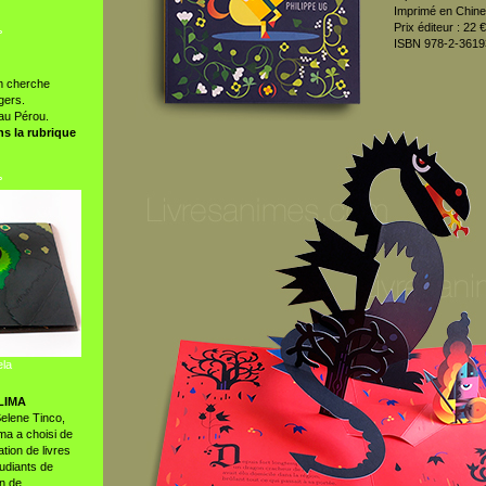
Imprimé en Chine
Prix éditeur : 22 €
°
ISBN 978-2-3619
m cherche
gers.
au Pérou.
s la rubrique
°
ela
LIMA
Selene Tinco,
ma a choisi de
tion de livres
udiants de
gn de