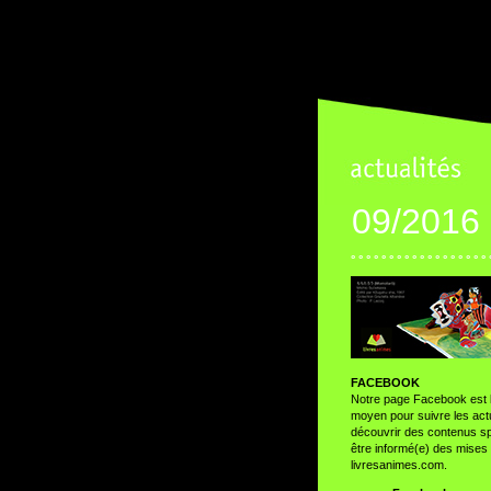
09/2016
° ° ° ° ° ° ° ° ° ° ° ° ° ° ° ° ° ° 
FACEBOOK
Notre page Facebook est l
moyen pour suivre les actu
découvrir des contenus sp
être informé(e) des mises 
livresanimes.com.