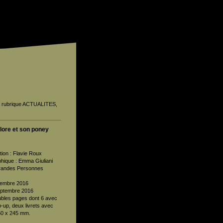
la rubrique ACTUALITES,
lore et son poney
ation : Flavie Roux
phique : Emma Giuliani
Grandes Personnes
ptembre 2016
septembre 2016
bles pages dont 6 avec
-up, deux livrets avec
50 x 245 mm.