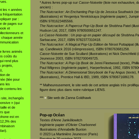
vues.
* Autres livres pop-up sur
Casse-Noisette
(liste non exhaustive, d
ancien) :
t les « années
The Nutcracker: An Enchanting Pop-Up
de Jessica Southwick (te
a fréquentation
(illustrations) et Yevgeniya Yerektskaya (ingénierie papier), Jump
xpliquer par :
ISBN 9781623485566.
re de pages sur
The Nutcracker: A Papercut Pop-Up Book
de Shobhna Patel (illus
ook et
Hudson Ltd, 2017, ISBN 9780500651247.
llectionneurs et
Le Casse-Noisette : Un pop-up en papier découpé
de Shobhna Patel
x chaque année
Sarbacane, 2017, ISBN 9782377310418.
ommunication
The Nutcracker: A Magical Pop-Up Edition
de Niroot Puttapipat (ill
up. Candlewick 2016 (réimpression), ISBN 9780763681258.
e livres animés
Casse-Noisette
de Sue Scullard (illustrations) et Nick Denchfield (
es coûts du
Jeunesse 2003, ISBN 9782700049725.
qui rend plus
The Nutcracker: A Pop-Up Book
de Jenni Fleetwood (texte), Phillida
s projets,
Paul Wilgress (ingénierie papier), Harperfestival, 1992, ISBN 97
),
The Nutcracker: A Dimensional Storybook
de Fay Angus (texte), 
tion de
(illustrations), Prentice Hall & IBD, 1989, ISBN 9780671686178.
nnée (liée pour
ans les
** Malheureusement, le site web de cet artiste anglais très prolifiqu
 de contenu les
figure donc plus dans notre rubrique LIENS.
***
>
Site web de Zanna Goldhawk
du site, inchangés
onsive » (qui
aille et de
ors que
Pop-up Océan
tphone est en
Textes d’Anne Jankéliowitch
 12,3% des
Ingénierie papier d’Olivier Charbonnel
combinaison
Illustrations d’Annabelle Buxton
ari).
© 2023 La Martinière Jeunesse (Paris)
Parution le 20 octobre 2023