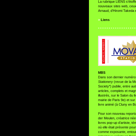
La rubrique LIENS s’étoffe
nouveaux sites web, ceux
Arnaud, d’Hiromi Takeda 
>
Liens
° ° ° ° ° ° ° ° ° ° ° ° ° ° ° ° ° °
MBS
Dans son dernier numéro,
Stationery
(revue de la M
Society*) publie, entre au
articles, complets et mag
illustrés, sur le Salon du l
mairie de Paris 9e) et sur 
livre animé (à Cluny en B
Pour son nouveau report
der Meulen, créatrice née
livres pop-up d’artiste, t
où elle était présente pour
comme exposante, entou