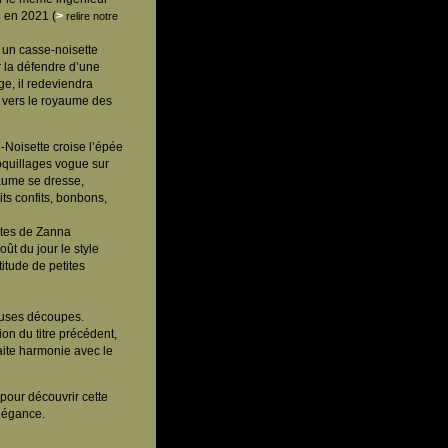
 en 2021 (
>
relire notre
ël un casse-noisette
r la défendre d’une
ge, il redeviendra
 vers le royaume des
-Noisette croise l’épée
coquillages vogue sur
yaume se dresse,
ts confits, bonbons,
antes de Zanna
ût du jour le style
itude de petites
euses découpes.
ion du titre précédent,
aite harmonie avec le
 pour découvrir cette
élégance.