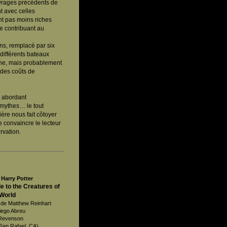
uvrages précédents de
t avec celles
ent pas moins riches
e contribuant au
ns, remplacé par six
 différents bateaux
tine, mais probablement
 des coûts de
ts abordant
s mythes… le tout
ière nous fait côtoyer
 convaincre le lecteur
rvation.
f
Harry Potter
 to the Creatures of
 World
r de Matthew Reinhart
Diego Abreu
 Revenson
(San Rafael, CA)