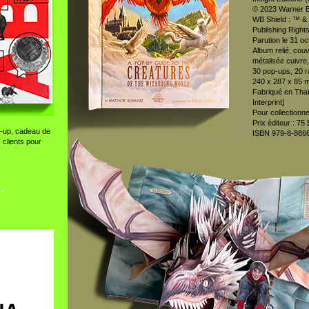
© 2023 Warner Br
WB Shield : ™ &
Publishing Right
Parution le 31 o
Album relié, cou
métalisée cuivre
30 pop-ups, 20 ra
240 x 287 x 85 
Fabriqué en Thaï
Interprint]
Pour collectionn
Prix éditeur : 7
-up, cadeau de
ISBN 979-8-886
 clients pour
 °