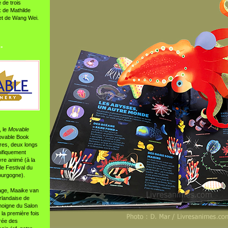
 de trois
 de Mathilde
et de Wang Wei.
 °
 le
Movable
ovable Book
tres, deux longs
nifiquement
ivre animé (à la
le Festival du
ourgogne).
age, Maaike van
rlandaise de
émoigne du Salon
 la première fois
rée des