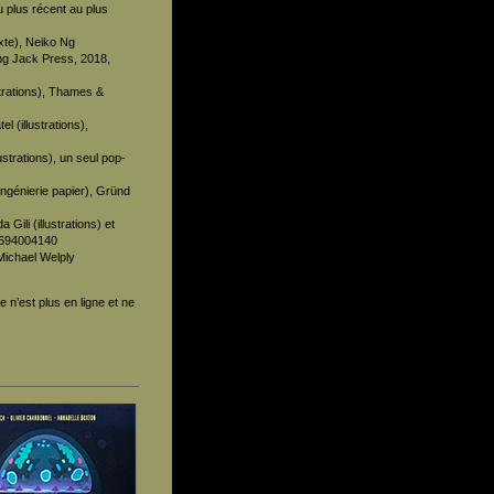
u plus récent au plus
xte), Neiko Ng
ing Jack Press, 2018,
trations), Thames &
 (illustrations),
ustrations), un seul pop-
ingénierie papier), Gründ
 Gili (illustrations) et
80694004140
Michael Welply
e n’est plus en ligne et ne