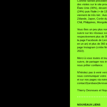
Comme l’année précédente
des visites sur le site pr
États-Unis (30%), devant
(24%) puis l’Italie (+ de 
viennent de très loin : Aus
Zélande, Japon, Corée du
Chili, Philippines, Mongolie
Vous êtes un peu plus n
suivre sur les réseaux so
respectivement plus de 
la page Facebook de Liv
en un an) et plus de 360 
page Instagram (créée fi
2022).
Merci à vous toutes et to
suivre, de partager nos in
nous prêter confiance.
N'hésitez pas à venir ver
nous communiquer votre av
et sur nos pages via notr
contact3(arobase)livres
Thierry Desnoues et l’équ
° ° ° ° ° ° ° ° ° ° ° ° ° ° ° ° ° °
NOUVEAUX LIENS