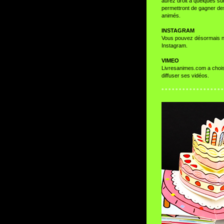
aurez droit à quelques su
permettront de gagner d
animés.
INSTAGRAM
Vous pouvez désormais n
Instagram
.
VIMEO
Livresanimes.com a chois
diffuser ses vidéos.
° ° ° ° ° ° ° ° ° ° ° ° ° ° ° ° ° °