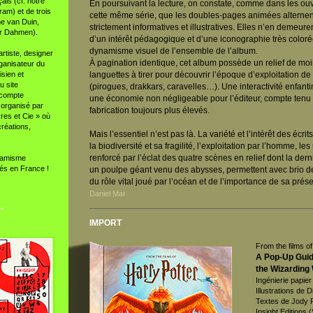
ais (cf. notre
En poursuivant la lecture, on constate, comme dans les o
am) et de trois
cette même série, que les doubles-pages animées alternen
ne van Duin,
strictement informatives et illustratives. Elles n’en demeur
er Dahmen).
d’un intérêt pédagogique et d’une iconographie très coloré
dynamisme visuel de l’ensemble de l’album.
rtiste, designer
À pagination identique, cet album possède un relief de moi
rganisateur du
sien et
languettes à tirer pour découvrir l’époque d’exploitation de
u site
(pirogues, drakkars, caravelles…). Une interactivité enfan
 compte
une économie non négligeable pour l’éditeur, compte tenu
 organisé par
fabrication toujours plus élevés.
vres et Cie » où
créations,
Mais l’essentiel n’est pas là. La variété et l’intérêt des écri
la biodiversité et sa fragilité, l’exploitation par l’homme, le
renforcé par l’éclat des quatre scènes en relief dont la dern
namisme
és en France !
un poulpe géant venu des abysses, permettent avec brio de
du rôle vital joué par l’océan et de l’importance de sa prése
Daniel Mar
 °
IMPORT
From the films o
A Pop-Up Guide
the Wizarding
Ingénierie papie
Illustrations de 
Textes de Jody
Insight Editions 