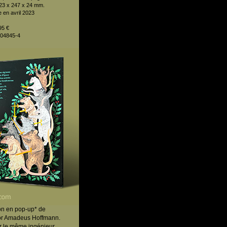
23 x 247 x 24 mm.
 en avril 2023
95 €
604845-4
ion en pop-up* de
dor Amadeus Hoffmann.
ar le même ingénieur