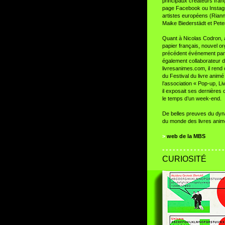
principaux créateurs franç
page Facebook ou Instagr
artistes européens (Rian
Maike Biederstädt et Pet
Quant à Nicolas Codron, a
papier français, nouvel o
précédent événement pari
également collaborateur d
livresanimes.com, il rend
du Festival du livre animé
l’association « Pop-up, Li
il exposait ses dernières 
le temps d’un week-end.
De belles preuves du dy
du monde des livres anim
>
web de la MBS
° ° ° ° ° ° ° ° ° ° ° ° ° ° ° ° ° °
CURIOSITÉ