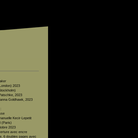
aker
London) 2023
Stockholm)
Patschke, 2023
© Zanna Goldhawk, 2023
:
sse
anuelle Kecir-Lepetit
 (Paris)
ctobre 2023
verture avec encre
ée, 6 doubles pages avec