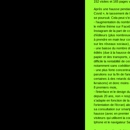
152 visites et 165 pages 
Après une hausse pendan
Covid », le tassement de l
se poursuit. Cela peut s’e
- l’augmentation du nomb
le même thème sur Faceb
Instagram de la part de co
d’éditeurs (plus nombreu
à prendre en main leur c
sur les réseaux sociaux),
- une baisse du nombre d
édités (due à la hausse d
papier et des transports, 
difficile la rentabilité de ce
notamment sans coédition
- une plus forte concentra
parutions sur la fin de l’a
certaines à des retards d
livraisons) et donc moins
8 premiers mois,
- l’interface et le design 
depuis 20 ans, non « resp
s’adapte en fonction de la t
l’orientation de l’écran) al
sa consultation sur smar
hausse (avec en premier
visiteurs qui utilisent la 
Iphone et le navigateur Saf