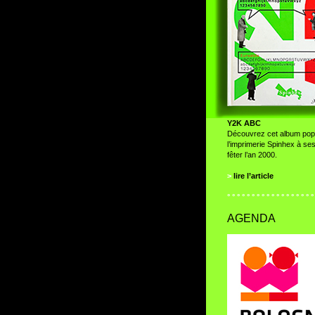
Y2K ABC
Découvrez cet album pop
l’imprimerie Spinhex à ses
fêter l’an 2000.
>
lire l’article
° ° ° ° ° ° ° ° ° ° ° ° ° ° ° ° ° °
AGENDA