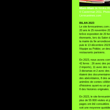
Miam-Miam
de Kimika W
© Casterman 2011. Photo 
Livresanimes.com
BILAN 2023
Le site livresanimes.com 
20 ans le 25 novembre 2
brève exposition de 20 liv
étonnants, lors du Salon d
la mairie du 9e arrondiss
puis le 13 décembre 2023
l’équipe au Polidor, un de
restaurants parisiens.
En 2023, nous avons co
42 livres : 26 avec des p
2 imports), 11 avec des r
3 dioramas et 2 avec des t
étaient des documentaires
des abécédaires, 8 des a
animées de contes célèb
d’histoires ayant eu un g
8 des histoires originales
.
En 2023, le site livresan
plus de 55 800 visites et 
pages ont été consultées 
soit une moyenne quotidi