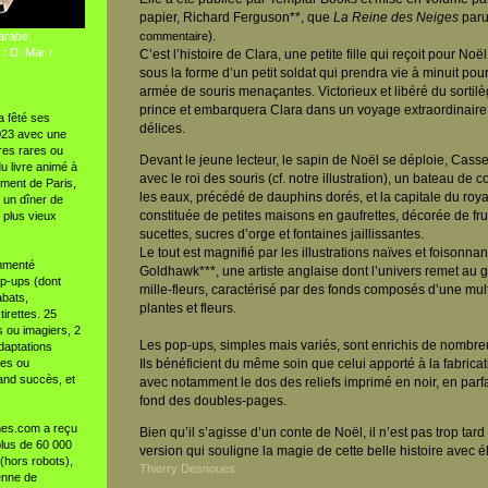
papier, Richard Ferguson**, que
La Reine des Neiges
paru
).
arabe,
commentaire
: D. Mar /
C’est l’histoire de Clara, une petite fille qui reçoit pour No
sous la forme d’un petit soldat qui prendra vie à minuit pou
armée de souris menaçantes. Victorieux et libéré du sortilè
prince et embarquera Clara dans un voyage extraordinaire
a fêté ses
délices.
023 avec une
res rares ou
Devant le jeune lecteur, le sapin de Noël se déploie, Casse
u livre animé à
avec le roi des souris (cf. notre illustration), un bateau de 
ement de Paris,
les eaux, précédé de dauphins dorés, et la capitale du ro
 un dîner de
constituée de petites maisons en gaufrettes, décorée de frui
s plus vieux
sucettes, sucres d’orge et fontaines jaillissantes.
Le tout est magnifié par les illustrations naïves et foisonn
mmenté
Goldhawk***, une artiste anglaise dont l’univers remet au go
op-ups (dont
mille-fleurs, caractérisé par des fonds composés d’une mult
abats,
plantes et fleurs.
irettes. 25
 ou imagiers, 2
Les pop-ups
,
simples mais variés, sont enrichis de nombr
daptations
res ou
Ils bénéficient du même soin que celui apporté à la fabricat
rand succès, et
avec notamment le dos des reliefs imprimé en noir, en parf
fond des doubles-pages.
imes.com a reçu
Bien qu’il s’agisse d’un conte de Noël, il n’est pas trop tard
plus de 60 000
version qui souligne la magie de cette belle histoire avec 
(hors robots),
Thierry Desnoues
enne de