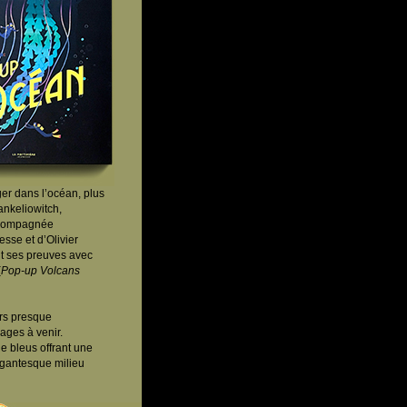
er dans l’océan, plus
ankeliowitch,
accompagnée
esse et d’Olivier
it ses preuves avec
(
Pop-up Volcans
urs presque
ages à venir.
e bleus offrant une
gigantesque milieu