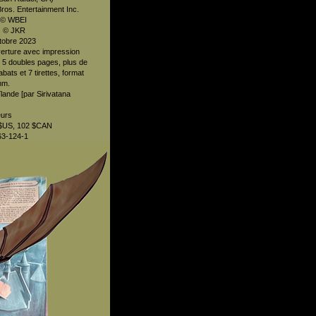
os. Entertainment Inc.
 © WBEI
s © JKR
ctobre 2023
verture avec impression
, 5 doubles pages, plus de
bats et 7 tirettes, format
mm.
lande [par Sirivatana
eurs
5 $US, 102 $CAN
63-124-1