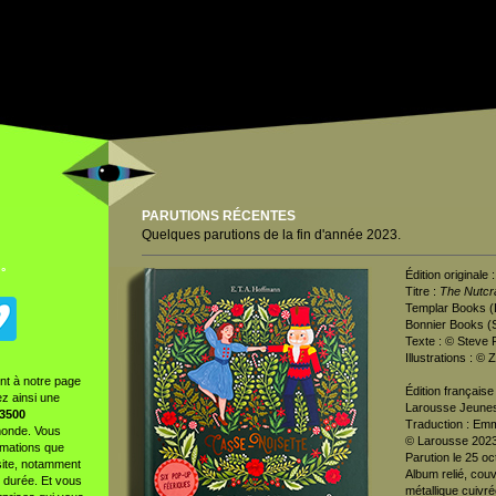
PARUTIONS RÉCENTES
Quelques parutions
de la fin d'année
202
3
.
 °
Édition originale :
Titre :
The Nutcr
Templar Books (
Bonnier Books (
Texte : © Steve 
Illustrations : 
t à notre page
Édition française 
ez ainsi une
Larousse Jeune
 3500
Traduction : Emm
monde. Vous
© Larousse 2023
rmations que
Parution le 25 o
 site, notamment
Album relié, cou
 durée. Et vous
métallique cuivr