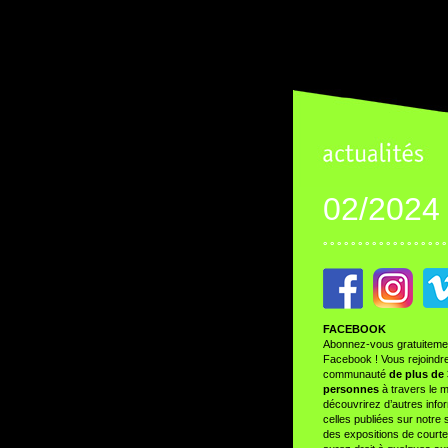
02/2024
° ° ° ° ° ° ° ° ° ° ° ° ° ° ° ° ° °
FACEBOOK
Abonnez-vous gratuitemen
Facebook
! Vous rejoindr
communauté
de plus de
personnes
à travers le 
découvrirez d’autres info
celles publiées sur notre
des expositions de courte