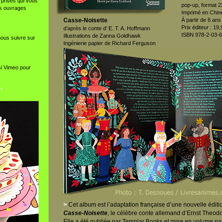
rprises qui vous
pop-up, format 2
es ouvrages
Imprimé en Chine
Casse-Noisette
À partir de 6 ans
Prix éditeur : 19,
d’après le conte d’ E. T. A. Hoffmann
ISBN 978-2-03-
Illustrations de Zanna Goldhawk
ous suivre sur
Ingénierie papier de Richard Ferguson
i Vimeo pour
 °
>
Cet album est l’adaptation française d’une nouvelle édit
Casse-Noisette
, le célèbre conte allemand d’Ernst Theo
Elle a été publiée par Templar Books et mise en volume p