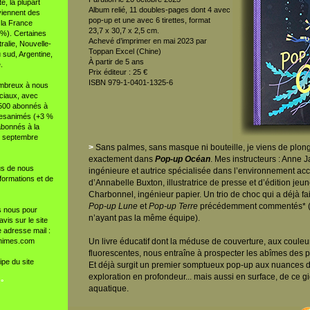
, la plupart
Album relié, 11 doubles-pages dont 4 avec
oviennent des
pop-up et une avec 6 tirettes, format
 la France
23,7 x 30,7 x 2,5 cm.
13%). Certaines
Achevé d’imprimer en mai 2023 par
tralie, Nouvelle-
Toppan Excel (Chine)
 sud, Argentine,
À partir de 5 ans
.
Prix éditeur : 25 €
ISBN 979-1-0401-1325-6
ombreux à nous
ciaux, avec
3500 abonnés à
resanimés (+3 %
abonnés à la
n septembre
>
Sans palmes, sans masque ni bouteille, je viens de plong
exactement dans
Pop-up Océan
. Mes instructeurs : Anne J
us de nous
ingénieure et autrice spécialisée dans l’environnement 
formations et de
d’Annabelle Buxton, illustratrice de presse et d’édition jeun
Charbonnel, ingénieur papier. Un trio de choc qui a déjà fa
Pop-up Lune
et
Pop-up Terre
précédemment commentés* 
s nous pour
n’ayant pas la même équipe).
is sur le site
e adresse mail :
animes.com
Un livre éducatif dont la méduse de couverture, aux coule
fluorescentes, nous entraîne à prospecter les abîmes des p
ipe du site
Et déjà surgit un premier somptueux pop-up aux nuances d
exploration en profondeur... mais aussi en surface, de ce 
 °
aquatique.